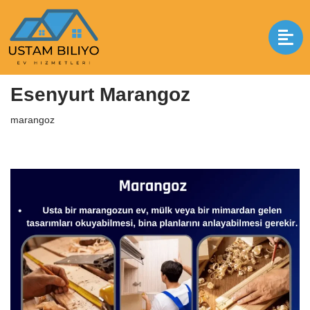
İçeriğe
geç
Anasayfa
|
marangoz
|
Esenyurt Marangoz
Esenyurt Marangoz
marangoz