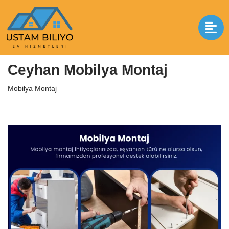
İçeriğe
geç
Anasayfa
|
Mobilya Montaj
|
Ceyhan Mobilya Montaj
Ceyhan Mobilya Montaj
Mobilya Montaj