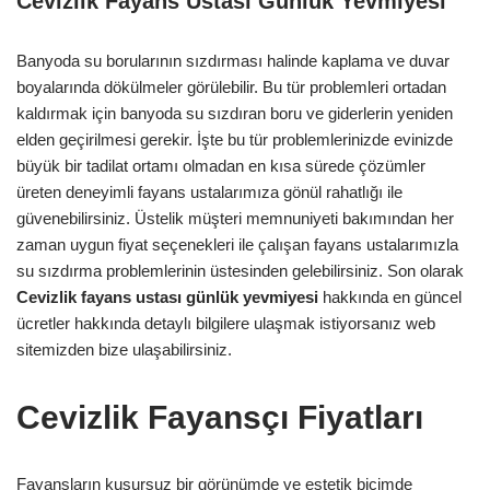
Cevizlik Fayans Ustası Günlük Yevmiyesi
Banyoda su borularının sızdırması halinde kaplama ve duvar
boyalarında dökülmeler görülebilir. Bu tür problemleri ortadan
kaldırmak için banyoda su sızdıran boru ve giderlerin yeniden
elden geçirilmesi gerekir. İşte bu tür problemlerinizde evinizde
büyük bir tadilat ortamı olmadan en kısa sürede çözümler
üreten deneyimli fayans ustalarımıza gönül rahatlığı ile
güvenebilirsiniz. Üstelik müşteri memnuniyeti bakımından her
zaman uygun fiyat seçenekleri ile çalışan fayans ustalarımızla
su sızdırma problemlerinin üstesinden gelebilirsiniz. Son olarak
Cevizlik
fayans ustası günlük yevmiyesi
hakkında en güncel
ücretler hakkında detaylı bilgilere ulaşmak istiyorsanız web
sitemizden bize ulaşabilirsiniz.
Cevizlik Fayansçı Fiyatları
Fayansların kusursuz bir görünümde ve estetik biçimde