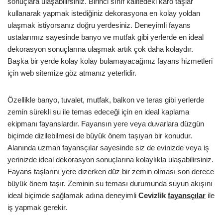
sonuçlara ulaşabilirsiniz. Birinci sınıf kalitedeki karo taşlar
kullanarak yapmak istediğiniz dekorasyona en kolay yoldan
ulaşmak istiyorsanız doğru yerdesiniz. Deneyimli fayans
ustalarımız sayesinde banyo ve mutfak gibi yerlerde en ideal
dekorasyon sonuçlarına ulaşmak artık çok daha kolaydır.
Başka bir yerde kolay kolay bulamayacağınız fayans hizmetleri
için web sitemize göz atmanız yeterlidir.
Özellikle banyo, tuvalet, mutfak, balkon ve teras gibi yerlerde
zemin sürekli su ile temas edeceği için en ideal kaplama
ekipmanı fayanslardır. Fayansın yere veya duvarlara düzgün
biçimde dizilebilmesi de büyük önem taşıyan bir konudur.
Alanında uzman fayansçılar sayesinde siz de evinizde veya iş
yerinizde ideal dekorasyon sonuçlarına kolaylıkla ulaşabilirsiniz.
Fayans taşlarını yere dizerken düz bir zemin olması son derece
büyük önem taşır. Zeminin su teması durumunda suyun akışını
ideal biçimde sağlamak adına deneyimli
Cevizlik
fayansçılar
ile
iş yapmak gerekir.