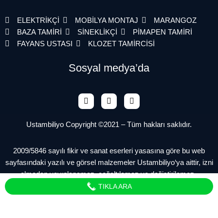
ELEKTRİKÇİ
MOBİLYA MONTAJ
MARANGOZ
BAZA TAMİRİ
SİNEKLİKÇİ
PİMAPEN TAMİRİ
FAYANS USTASI
KLOZET TAMİRCİSİ
Sosyal medya’da
Ustambiliyo Copyright ©2021 – Tüm hakları saklıdır.
2009/5846 sayılı fikir ve sanat eserleri yasasına göre bu web
sayfasındaki yazılı ve görsel malzemeler Ustambiliyo‘ya aittir, izni
olmadan yayınlanamaz, çoğaltılamaz ve değiştirilemez.
TIKLA ARA