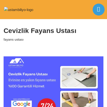
İçeriğe
Anasayfa
|
fayans ustası
|
Cevizlik Fayans Ustası
geç
Cevizlik Fayans Ustası
fayans ustası