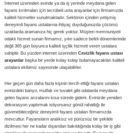
İnternet üzerinden evinde ya da iş yerinde meydana gelen
fayans kırılmaları için tecrübeli usta arayanlar için firmamızda
kaliteli hizmetler sunulmaktadır. Sektörün içinden yetişmiş
deneyimli fayans ustalarına ihtiyaç duyduğunuzda çözümü
uzaklarda aramanıza hiç gerek yoktur. Müşteri memnuniyeti
odaklı hizmet sunan firmamız, yılın sadece belirli dönemlerinde
değil 365 gün boyunca kaliteli işçilik hizmeti veren ustalara
sahiptir. Bu yüzden internet üzerinden
Cevizlik
fayans ustası
arayanlar
başka bir yerde kolay kolay bulamayacakları kaliteli
ustalara ekibimiz sayesinde ulaşabilirler.
Her geçen gün daha fazla kişinin tercih ettiği fayans ustaları
evinizdeki banyo, mutfak ve tuvalet gibi odalarda meydana
gelen fayans arızalarını kısa sürede giderir. Evinizde yeniden
dekorasyon yaptırmak istiyorsanız gönül rahatlığı ile
güvenebileceğiniz deneyimli fayans ustaları firmamızda
mevcuttur. Fayansların aralıksız ve pürüzsüz bir şekilde
dizilmesi her ne kadar dışarıdan bakıldığında kolay bir iş gibi