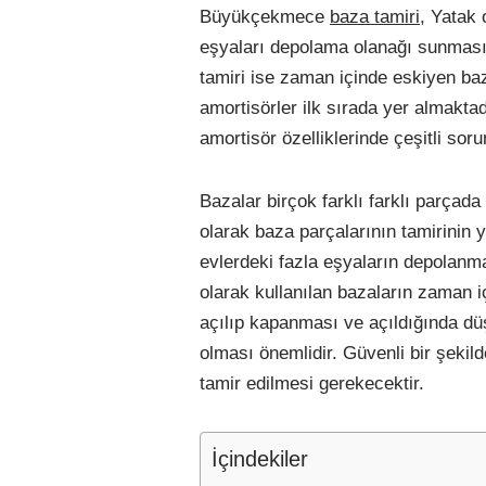
Büyükçekmece
baza tamiri
, Yatak 
eşyaları depolama olanağı sunması
tamiri ise zaman içinde eskiyen baza
amortisörler ilk sırada yer almakta
amortisör özelliklerinde çeşitli sorun
Bazalar birçok farklı farklı parça
olarak baza parçalarının tamirinin 
evlerdeki fazla eşyaların depolanmas
olarak kullanılan bazaların zaman 
açılıp kapanması ve açıldığında düş
olması önemlidir. Güvenli bir şekil
tamir edilmesi gerekecektir.
İçindekiler