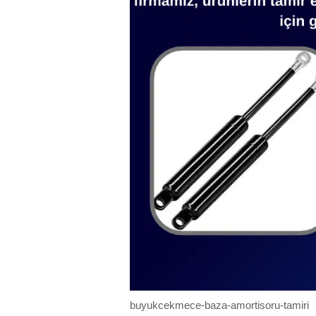
buyukcekmece-baza-amortisoru-tamiri