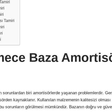
Tamiri
iri
ri
ı Tamiri
iri
ri
i
ece Baza Amortis
n sorunlardan biri amortisörlerde yaşanan problemlerdir. Ge
sörden kaynaklanır. Kullanılan malzemenin kalitesizi olması
ak bu sorunların görülmesi mümkündür. Bazanın doğru ve güven