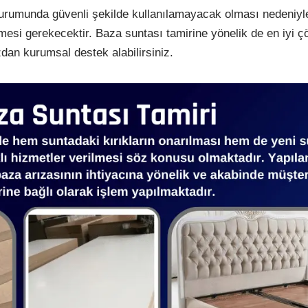
durumunda güvenli şekilde kullanılamayacak olması nedeniyl
emesi gerekecektir. Baza suntası tamirine yönelik de en iyi 
zdan kurumsal destek alabilirsiniz.