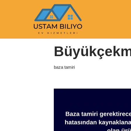
İçeriğe
geç
Anasayfa
|
baza tamiri
|
Büyükçekmece Ba
Büyükçekme
baza tamiri