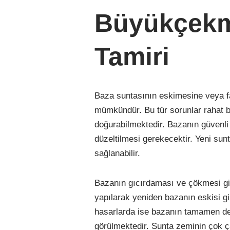
Büyükçekm
Tamiri
Baza suntasının eskimesine veya f
mümkündür. Bu tür sorunlar rahat bi
doğurabilmektedir. Bazanın güvenli
düzeltilmesi gerekecektir. Yeni sun
sağlanabilir.
Bazanın gıcırdaması ve çökmesi gibi
yapılarak yeniden bazanın eskisi 
hasarlarda ise bazanın tamamen değiş
görülmektedir. Sunta zeminin çok ça