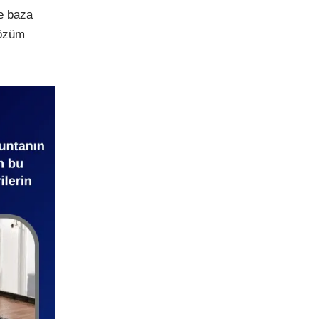
e baza
çözüm