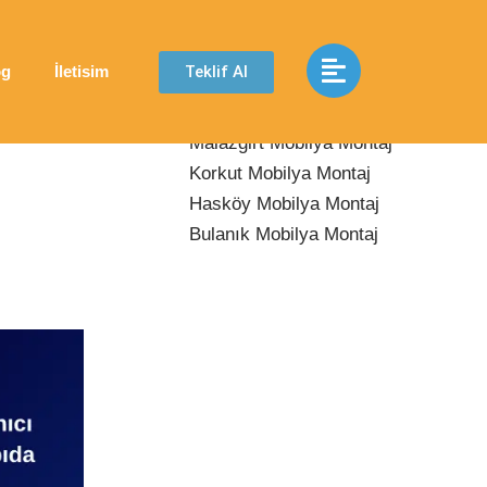
Son Yazılar
Teklif Al
og
İletisim
Varto Mobilya Montaj
Malazgirt Mobilya Montaj
Korkut Mobilya Montaj
Hasköy Mobilya Montaj
Bulanık Mobilya Montaj