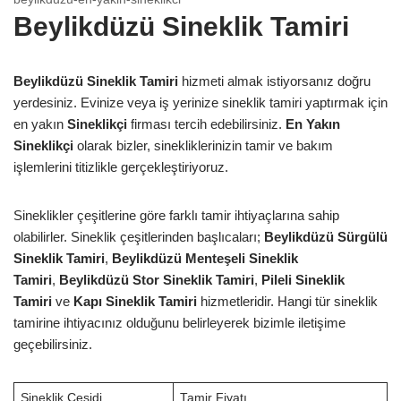
Beylikdüzü Sineklik Tamiri
Beylikdüzü Sineklik Tamiri
hizmeti almak istiyorsanız doğru
yerdesiniz. Evinize veya iş yerinize sineklik tamiri yaptırmak için
en yakın
Sineklikçi
firması tercih edebilirsiniz.
En Yakın
Sineklikçi
olarak bizler, sinekliklerinizin tamir ve bakım
işlemlerini titizlikle gerçekleştiriyoruz.
Sineklikler çeşitlerine göre farklı tamir ihtiyaçlarına sahip
olabilirler. Sineklik çeşitlerinden başlıcaları;
Beylikdüzü Sürgülü
Sineklik Tamiri
,
Beylikdüzü Menteşeli Sineklik
Tamiri
,
Beylikdüzü Stor Sineklik Tamiri
,
Pileli Sineklik
Tamiri
ve
Kapı Sineklik Tamiri
hizmetleridir. Hangi tür sineklik
tamirine ihtiyacınız olduğunu belirleyerek bizimle iletişime
geçebilirsiniz.
Sineklik Çeşidi
Tamir Fiyatı