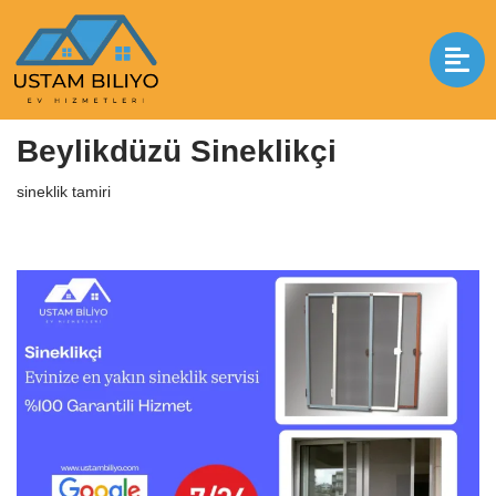
İçeriğe
geç
Anasayfa
|
sineklik tamiri
|
Beylikdüzü Sineklikçi
Beylikdüzü Sineklikçi
sineklik tamiri