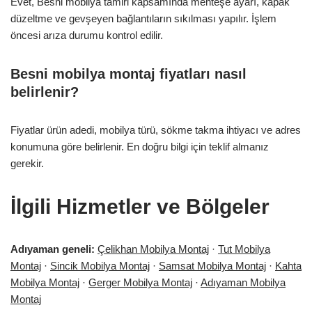
Evet, Besni mobilya tamiri kapsamında menteşe ayarı, kapak
düzeltme ve gevşeyen bağlantıların sıkılması yapılır. İşlem
öncesi arıza durumu kontrol edilir.
Besni mobilya montaj fiyatları nasıl
belirlenir?
Fiyatlar ürün adedi, mobilya türü, sökme takma ihtiyacı ve adres
konumuna göre belirlenir. En doğru bilgi için teklif almanız
gerekir.
İlgili Hizmetler ve Bölgeler
Adıyaman geneli:
Çelikhan Mobilya Montaj
·
Tut Mobilya
Montaj
·
Sincik Mobilya Montaj
·
Samsat Mobilya Montaj
·
Kahta
Mobilya Montaj
·
Gerger Mobilya Montaj
·
Adıyaman Mobilya
Montaj