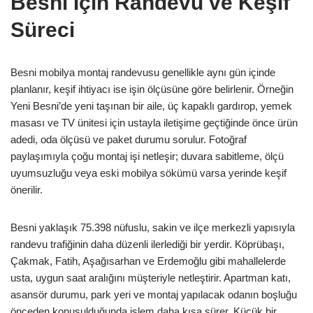
Besni İçin Randevu ve Keşif
Süreci
Besni mobilya montaj randevusu genellikle aynı gün içinde
planlanır, keşif ihtiyacı ise işin ölçüsüne göre belirlenir. Örneğin
Yeni Besni’de yeni taşınan bir aile, üç kapaklı gardırop, yemek
masası ve TV ünitesi için ustayla iletişime geçtiğinde önce ürün
adedi, oda ölçüsü ve paket durumu sorulur. Fotoğraf
paylaşımıyla çoğu montaj işi netleşir; duvara sabitleme, ölçü
uyumsuzluğu veya eski mobilya sökümü varsa yerinde keşif
önerilir.
Besni yaklaşık 75.398 nüfuslu, sakin ve ilçe merkezli yapısıyla
randevu trafiğinin daha düzenli ilerlediği bir yerdir. Köprübaşı,
Çakmak, Fatih, Aşağısarhan ve Erdemoğlu gibi mahallelerde
usta, uygun saat aralığını müşteriyle netleştirir. Apartman katı,
asansör durumu, park yeri ve montaj yapılacak odanın boşluğu
önceden konuşulduğunda işlem daha kısa sürer. Küçük bir