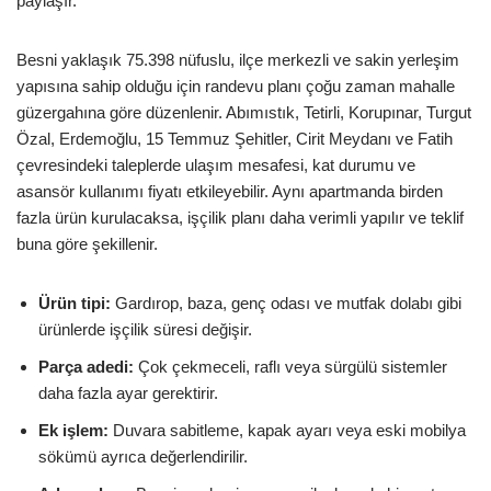
paylaşır.
Besni yaklaşık 75.398 nüfuslu, ilçe merkezli ve sakin yerleşim
yapısına sahip olduğu için randevu planı çoğu zaman mahalle
güzergahına göre düzenlenir. Abımıstık, Tetirli, Korupınar, Turgut
Özal, Erdemoğlu, 15 Temmuz Şehitler, Cirit Meydanı ve Fatih
çevresindeki taleplerde ulaşım mesafesi, kat durumu ve
asansör kullanımı fiyatı etkileyebilir. Aynı apartmanda birden
fazla ürün kurulacaksa, işçilik planı daha verimli yapılır ve teklif
buna göre şekillenir.
Ürün tipi:
Gardırop, baza, genç odası ve mutfak dolabı gibi
ürünlerde işçilik süresi değişir.
Parça adedi:
Çok çekmeceli, raflı veya sürgülü sistemler
daha fazla ayar gerektirir.
Ek işlem:
Duvara sabitleme, kapak ayarı veya eski mobilya
sökümü ayrıca değerlendirilir.