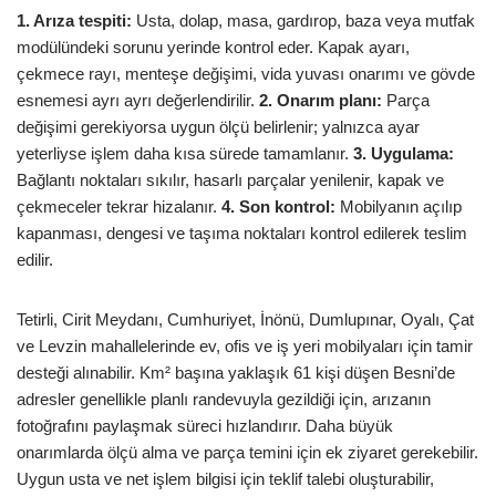
1. Arıza tespiti:
Usta, dolap, masa, gardırop, baza veya mutfak
modülündeki sorunu yerinde kontrol eder. Kapak ayarı,
çekmece rayı, menteşe değişimi, vida yuvası onarımı ve gövde
esnemesi ayrı ayrı değerlendirilir.
2. Onarım planı:
Parça
değişimi gerekiyorsa uygun ölçü belirlenir; yalnızca ayar
yeterliyse işlem daha kısa sürede tamamlanır.
3. Uygulama:
Bağlantı noktaları sıkılır, hasarlı parçalar yenilenir, kapak ve
çekmeceler tekrar hizalanır.
4. Son kontrol:
Mobilyanın açılıp
kapanması, dengesi ve taşıma noktaları kontrol edilerek teslim
edilir.
Tetirli, Cirit Meydanı, Cumhuriyet, İnönü, Dumlupınar, Oyalı, Çat
ve Levzin mahallelerinde ev, ofis ve iş yeri mobilyaları için tamir
desteği alınabilir. Km² başına yaklaşık 61 kişi düşen Besni’de
adresler genellikle planlı randevuyla gezildiği için, arızanın
fotoğrafını paylaşmak süreci hızlandırır. Daha büyük
onarımlarda ölçü alma ve parça temini için ek ziyaret gerekebilir.
Uygun usta ve net işlem bilgisi için teklif talebi oluşturabilir,