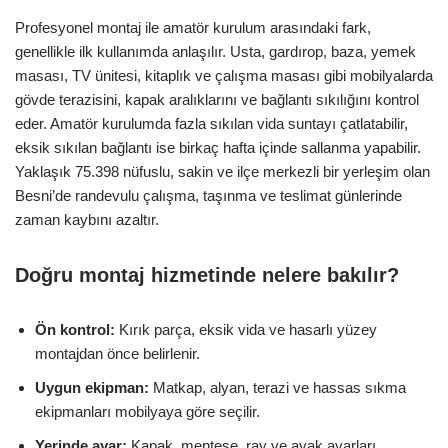
Profesyonel montaj ile amatör kurulum arasındaki fark,
genellikle ilk kullanımda anlaşılır. Usta, gardırop, baza, yemek
masası, TV ünitesi, kitaplık ve çalışma masası gibi mobilyalarda
gövde terazisini, kapak aralıklarını ve bağlantı sıkılığını kontrol
eder. Amatör kurulumda fazla sıkılan vida suntayı çatlatabilir,
eksik sıkılan bağlantı ise birkaç hafta içinde sallanma yapabilir.
Yaklaşık 75.398 nüfuslu, sakin ve ilçe merkezli bir yerleşim olan
Besni’de randevulu çalışma, taşınma ve teslimat günlerinde
zaman kaybını azaltır.
Doğru montaj hizmetinde nelere bakılır?
Ön kontrol:
Kırık parça, eksik vida ve hasarlı yüzey
montajdan önce belirlenir.
Uygun ekipman:
Matkap, alyan, terazi ve hassas sıkma
ekipmanları mobilyaya göre seçilir.
Yerinde ayar:
Kapak, menteşe, ray ve ayak ayarları