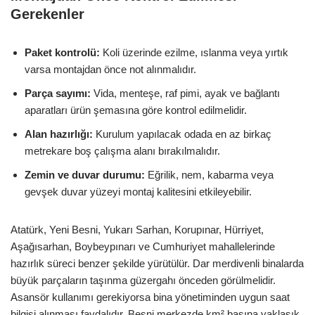
Gerekenler
Paket kontrolü:
Koli üzerinde ezilme, ıslanma veya yırtık
varsa montajdan önce not alınmalıdır.
Parça sayımı:
Vida, menteşe, raf pimi, ayak ve bağlantı
aparatları ürün şemasına göre kontrol edilmelidir.
Alan hazırlığı:
Kurulum yapılacak odada en az birkaç
metrekare boş çalışma alanı bırakılmalıdır.
Zemin ve duvar durumu:
Eğrilik, nem, kabarma veya
gevşek duvar yüzeyi montaj kalitesini etkileyebilir.
Atatürk, Yeni Besni, Yukarı Sarhan, Korupınar, Hürriyet,
Aşağısarhan, Boybeypınarı ve Cumhuriyet mahallelerinde
hazırlık süreci benzer şekilde yürütülür. Dar merdivenli binalarda
büyük parçaların taşınma güzergahı önceden görülmelidir.
Asansör kullanımı gerekiyorsa bina yönetiminden uygun saat
bilgisi alınması faydalıdır. Besni merkezde km² başına yaklaşık