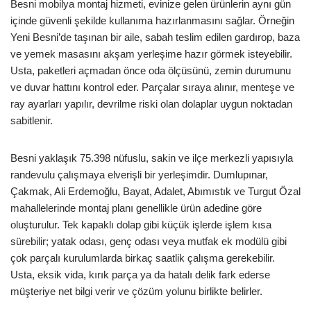
Besni mobilya montaj hizmeti, evinize gelen ürünlerin aynı gün
içinde güvenli şekilde kullanıma hazırlanmasını sağlar. Örneğin
Yeni Besni’de taşınan bir aile, sabah teslim edilen gardırop, baza
ve yemek masasını akşam yerleşime hazır görmek isteyebilir.
Usta, paketleri açmadan önce oda ölçüsünü, zemin durumunu
ve duvar hattını kontrol eder. Parçalar sıraya alınır, menteşe ve
ray ayarları yapılır, devrilme riski olan dolaplar uygun noktadan
sabitlenir.
Besni yaklaşık 75.398 nüfuslu, sakin ve ilçe merkezli yapısıyla
randevulu çalışmaya elverişli bir yerleşimdir. Dumlupınar,
Çakmak, Ali Erdemoğlu, Bayat, Adalet, Abımıstık ve Turgut Özal
mahallelerinde montaj planı genellikle ürün adedine göre
oluşturulur. Tek kapaklı dolap gibi küçük işlerde işlem kısa
sürebilir; yatak odası, genç odası veya mutfak ek modülü gibi
çok parçalı kurulumlarda birkaç saatlik çalışma gerekebilir.
Usta, eksik vida, kırık parça ya da hatalı delik fark ederse
müşteriye net bilgi verir ve çözüm yolunu birlikte belirler.