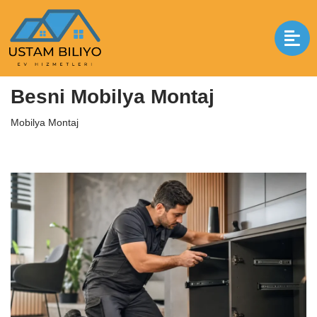
İçeriğe
geç
Anasayfa
|
Mobilya Montaj
|
Besni Mobilya Montaj
Besni Mobilya Montaj
Mobilya Montaj