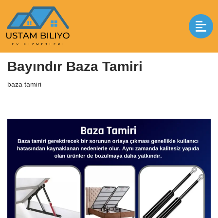
İçeriğe
geç
Anasayfa
|
baza tamiri
|
Bayındır Baza Tamiri
Bayındır Baza Tamiri
baza tamiri