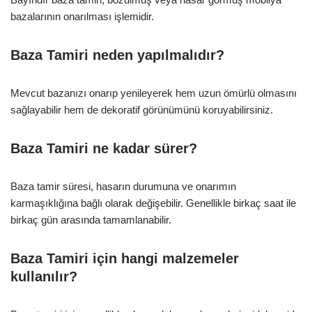
bazalarının onarılması işlemidir.
Baza Tamiri neden yapılmalıdır?
Mevcut bazanızı onarıp yenileyerek hem uzun ömürlü olmasını
sağlayabilir hem de dekoratif görünümünü koruyabilirsiniz.
Baza Tamiri ne kadar sürer?
Baza tamir süresi, hasarın durumuna ve onarımın
karmaşıklığına bağlı olarak değişebilir. Genellikle birkaç saat ile
birkaç gün arasında tamamlanabilir.
Baza Tamiri için hangi malzemeler
kullanılır?