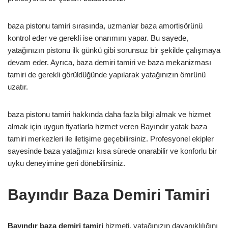
baza pistonu tamiri sırasında, uzmanlar baza amortisörünü
kontrol eder ve gerekli ise onarımını yapar. Bu sayede,
yatağınızın pistonu ilk günkü gibi sorunsuz bir şekilde çalışmaya
devam eder. Ayrıca, baza demiri tamiri ve baza mekanizması
tamiri de gerekli görüldüğünde yapılarak yatağınızın ömrünü
uzatır.
baza pistonu tamiri hakkında daha fazla bilgi almak ve hizmet
almak için uygun fiyatlarla hizmet veren Bayındır yatak baza
tamiri merkezleri ile iletişime geçebilirsiniz. Profesyonel ekipler
sayesinde baza yatağınızı kısa sürede onarabilir ve konforlu bir
uyku deneyimine geri dönebilirsiniz.
Bayındır Baza Demiri Tamiri
Bayındır baza demiri tamiri
hizmeti, yatağınızın dayanıklılığını