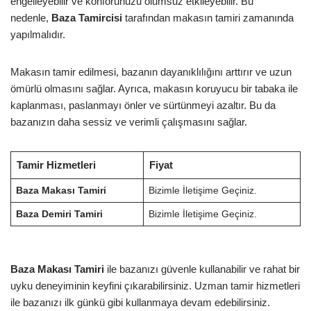
engelleyebilir ve konforunuzu olumsuz etkileyebilir. Bu
nedenle,
Baza Tamircisi
tarafından makasın tamiri zamanında
yapılmalıdır.
Makasın tamir edilmesi, bazanın dayanıklılığını arttırır ve uzun
ömürlü olmasını sağlar. Ayrıca, makasın koruyucu bir tabaka ile
kaplanması, paslanmayı önler ve sürtünmeyi azaltır. Bu da
bazanızın daha sessiz ve verimli çalışmasını sağlar.
Tamir Hizmetleri
Fiyat
Baza Makası Tamiri
Bizimle İletişime Geçiniz.
Baza Demiri Tamiri
Bizimle İletişime Geçiniz.
Baza Makası Tamiri
ile bazanızı güvenle kullanabilir ve rahat bir
uyku deneyiminin keyfini çıkarabilirsiniz. Uzman tamir hizmetleri
ile bazanızı ilk günkü gibi kullanmaya devam edebilirsiniz.