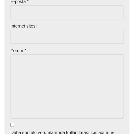
E-posta
*
İnternet sitesi
Yorum
*
Daha sonraki yorumlarımda kullanılması için adım, e-