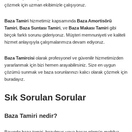
çözmek için uzman ekibimizle çalışıyoruz.
Baza Tamiri
hizmetimiz kapsamında
Baza Amortisörü
Tamiri
,
Baza Suntası Tamiri
, ve
Baza Makası Tamiri
gibi
birçok farklı sorunu gideriyoruz. Müşteri memnuniyeti ve kaliteli
hizmet anlayışıyla çalışmalarımıza devam ediyoruz.
Baza Tamircisi
olarak profesyonel ve güvenilir hizmetimizden
yararlanmak için bizi hemen arayabilirsiniz. Size en uygun
çözümü sunmak ve baza sorunlarınızı kalıcı olarak çözmek için
buradayız.
Sık Sorulan Sorular
Baza Tamiri nedir?
Bayındır baza tamiri, bozulmuş veya hasar görmüş mobilya