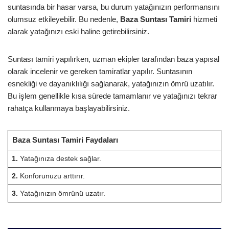
suntasında bir hasar varsa, bu durum yatağınızın performansını
olumsuz etkileyebilir. Bu nedenle,
Baza Suntası Tamiri
hizmeti
alarak yatağınızı eski haline getirebilirsiniz.
Suntası tamiri yapılırken, uzman ekipler tarafından baza yapısal
olarak incelenir ve gereken tamiratlar yapılır. Suntasının
esnekliği ve dayanıklılığı sağlanarak, yatağınızın ömrü uzatılır.
Bu işlem genellikle kısa sürede tamamlanır ve yatağınızı tekrar
rahatça kullanmaya başlayabilirsiniz.
Baza Suntası Tamiri Faydaları
1.
Yatağınıza destek sağlar.
2.
Konforunuzu arttırır.
3.
Yatağınızın ömrünü uzatır.