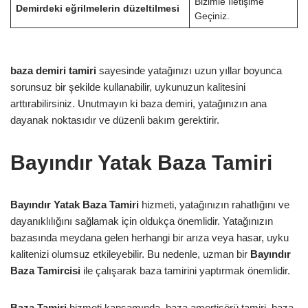
Bizimle İletişime
Demirdeki eğrilmelerin düzeltilmesi
Geçiniz.
baza demiri tamiri
sayesinde yatağınızı uzun yıllar boyunca
sorunsuz bir şekilde kullanabilir, uykunuzun kalitesini
arttırabilirsiniz. Unutmayın ki baza demiri, yatağınızın ana
dayanak noktasıdır ve düzenli bakım gerektirir.
Bayındır Yatak Baza Tamiri
Bayındır Yatak Baza Tamiri
hizmeti, yatağınızın rahatlığını ve
dayanıklılığını sağlamak için oldukça önemlidir. Yatağınızın
bazasında meydana gelen herhangi bir arıza veya hasar, uyku
kalitenizi olumsuz etkileyebilir. Bu nedenle, uzman bir
Bayındır
Baza Tamircisi
ile çalışarak baza tamirini yaptırmak önemlidir.
Baza Tamiri
hizmeti kapsamında, baza amortisörü tamiri, baza