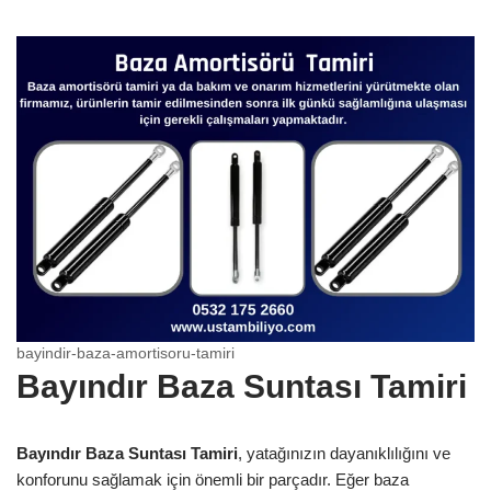
bayindir-baza-amortisoru-tamiri
Bayındır Baza Suntası Tamiri
Bayındır Baza Suntası Tamiri
, yatağınızın dayanıklılığını ve
konforunu sağlamak için önemli bir parçadır. Eğer baza