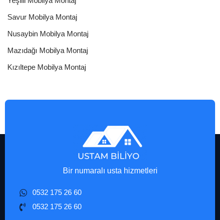
Yeşilli Mobilya Montaj
Savur Mobilya Montaj
Nusaybin Mobilya Montaj
Mazıdağı Mobilya Montaj
Kızıltepe Mobilya Montaj
Bir numaralı usta hizmetleri
0532 175 26 60
0532 175 26 60