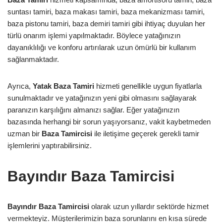
suntası tamiri, baza makası tamiri, baza mekanizması tamiri,
baza pistonu tamiri, baza demiri tamiri gibi ihtiyaç duyulan her
türlü onarım işlemi yapılmaktadır. Böylece yatağınızın
dayanıklılığı ve konforu artırılarak uzun ömürlü bir kullanım
sağlanmaktadır.
Ayrıca,
Yatak Baza Tamiri
hizmeti genellikle uygun fiyatlarla
sunulmaktadır ve yatağınızın yeni gibi olmasını sağlayarak
paranızın karşılığını almanızı sağlar. Eğer yatağınızın
bazasında herhangi bir sorun yaşıyorsanız, vakit kaybetmeden
uzman bir
Baza Tamircisi
ile iletişime geçerek gerekli tamir
işlemlerini yaptırabilirsiniz.
Bayındır Baza Tamircisi
Bayındır Baza Tamircisi
olarak uzun yıllardır sektörde hizmet
vermekteyiz. Müşterilerimizin baza sorunlarını en kısa sürede