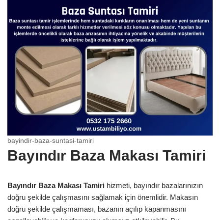
bayindir-baza-suntasi-tamiri
Bayındır Baza Makası Tamiri
Bayındır Baza Makası Tamiri
hizmeti, bayındır bazalarınızın
doğru şekilde çalışmasını sağlamak için önemlidir. Makasın
doğru şekilde çalışmaması, bazanın açılıp kapanmasını