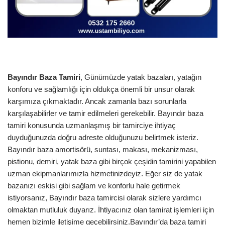
Bayındır Baza Tamiri
, Günümüzde yatak bazaları, yatağın
konforu ve sağlamlığı için oldukça önemli bir unsur olarak
karşımıza çıkmaktadır. Ancak zamanla bazı sorunlarla
karşılaşabilirler ve tamir edilmeleri gerekebilir. Bayındır baza
tamiri konusunda uzmanlaşmış bir tamirciye ihtiyaç
duyduğunuzda doğru adreste olduğunuzu belirtmek isteriz.
Bayındır baza amortisörü, suntası, makası, mekanizması,
pistionu, demiri, yatak baza gibi birçok çeşidin tamirini yapabilen
uzman ekipmanlarımızla hizmetinizdeyiz. Eğer siz de yatak
bazanızı eskisi gibi sağlam ve konforlu hale getirmek
istiyorsanız, Bayındır baza tamircisi olarak sizlere yardımcı
olmaktan mutluluk duyarız. İhtiyacınız olan tamirat işlemleri için
hemen bizimle iletişime geçebilirsiniz.Bayındır’da baza tamiri