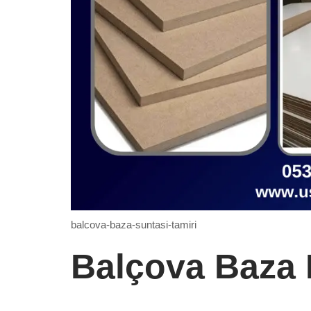
balcova-baza-suntasi-tamiri
Balçova Baza 