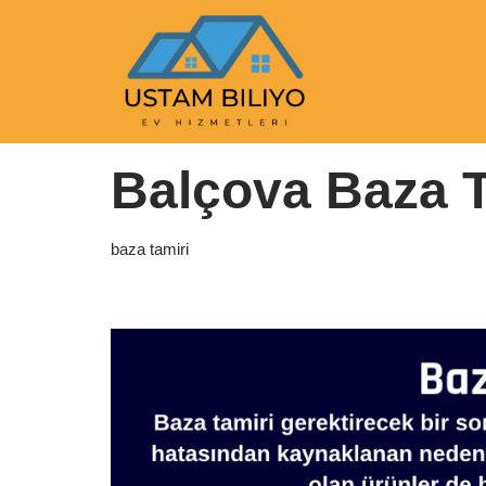
İçeriğe
geç
Anasayfa
|
baza tamiri
|
Balçova Baza Tamiri
Balçova Baza T
baza tamiri